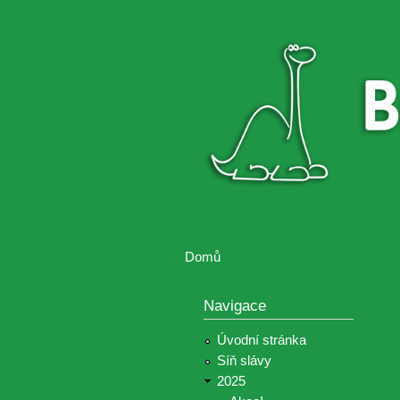
Brontosaurus
Soutěž
ŽIJE
fotografií a
videií z akcí
Hnutí
Brontosaurus
Domů
Jste zde
Navigace
Úvodní stránka
Síň slávy
2025