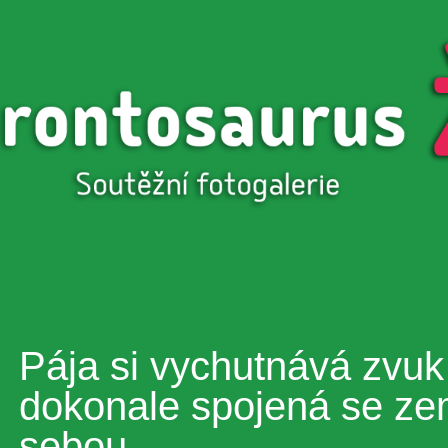
Přejít k
hlavnímu
obsahu
Pája si vychutnává zvuk
dokonale spojená se ze
sebou.