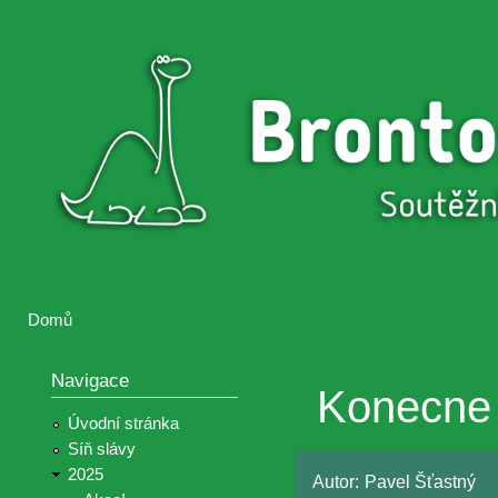
Přejí
hlav
Brontosaurus
Soutěž
obsa
ŽIJE
fotografií a
videií z akcí
Hnutí
Brontosaurus
Domů
Jste zde
Navigace
Konecne 
Úvodní stránka
Síň slávy
2025
Autor:
Pavel Šťastný