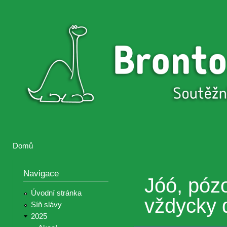
Přejí
hlav
Brontosaurus
Soutěž
obsa
ŽIJE
fotografií a
videií z akcí
Hnutí
Brontosaurus
Domů
Jste zde
Navigace
Jóó, pózo
Úvodní stránka
vždycky 
Síň slávy
2025