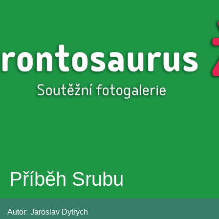
Přejít k
hlavnímu
obsahu
Příběh Srubu
Autor:
Jaroslav Dytrych