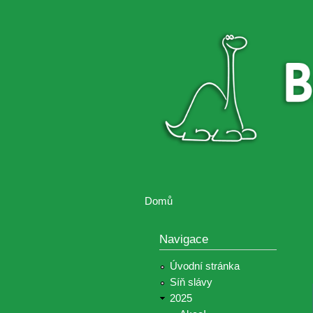
Brontosaurus
Soutěž
ŽIJE
fotografií a
videií z akcí
Hnutí
Brontosaurus
Domů
Jste zde
Navigace
Úvodní stránka
Síň slávy
2025