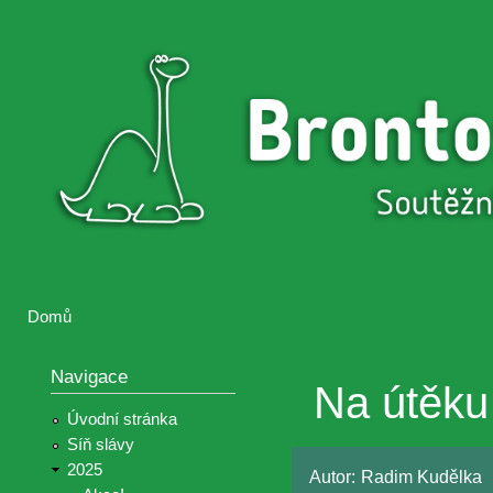
Přejí
hlav
Brontosaurus
Soutěž
obsa
ŽIJE
fotografií a
videií z akcí
Hnutí
Brontosaurus
Domů
Jste zde
Navigace
Na útěku
Úvodní stránka
Síň slávy
2025
Autor:
Radim Kudělka