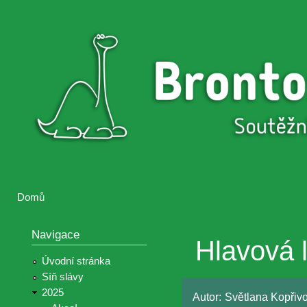
Přejí
hlav
Brontosaurus
Soutěž
obsa
ŽIJE
fotografií a
videií z akcí
Hnutí
Brontosaurus
Domů
Jste zde
Navigace
Hlavová 
Úvodní stránka
Síň slávy
2025
Autor:
Světlana Kopřiv