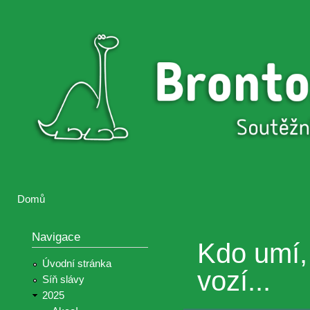
Přejí
hlav
Brontosaurus
Soutěž
obsa
ŽIJE
fotografií a
videií z akcí
Hnutí
Brontosaurus
Domů
Jste zde
Navigace
Kdo umí,
Úvodní stránka
vozí...
Síň slávy
2025