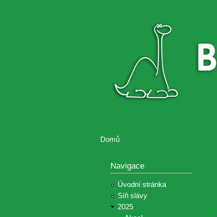
Brontosaurus
Soutěž
ŽIJE
fotografií a
videií z akcí
Hnutí
Brontosaurus
Domů
Jste zde
Navigace
Úvodní stránka
Síň slávy
2025