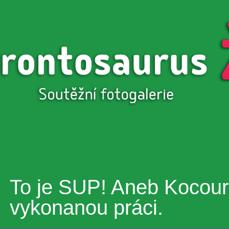
Přejít k
hlavnímu
obsahu
To je SUP! Aneb Kocour
vykonanou práci.