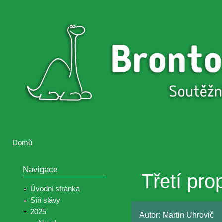
Přejí
hlav
Brontosaurus
Soutěž
obsa
ŽIJE
fotografií a
videií z akcí
Hnutí
Brontosaurus
Domů
Jste zde
Navigace
Třetí pr
Úvodní stránka
Síň slávy
2025
Autor:
Martin Uhrovič