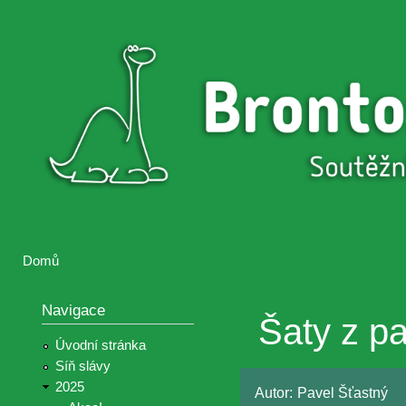
Přejí
hlav
Brontosaurus
Soutěž
obsa
ŽIJE
fotografií a
videií z akcí
Hnutí
Brontosaurus
Domů
Jste zde
Navigace
Šaty z pa
Úvodní stránka
Síň slávy
2025
Autor:
Pavel Šťastný