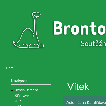
Přejí
hlav
Brontosaurus
Soutěž
obsa
ŽIJE
fotografií a
videií z akcí
Hnutí
Brontosaurus
Domů
Jste zde
Navigace
Vítek
Úvodní stránka
Síň slávy
2025
Autor:
Jana Karafiátová