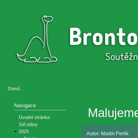
Přejí
hlav
Brontosaurus
Soutěž
obsa
ŽIJE
fotografií a
videií z akcí
Hnutí
Brontosaurus
Domů
Jste zde
Navigace
Malujeme
Úvodní stránka
Síň slávy
2025
Autor:
Martin Perlík