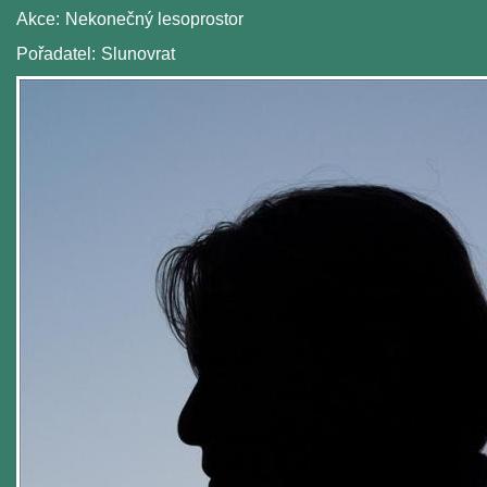
Akce:
Nekonečný lesoprostor
Pořadatel:
Slunovrat