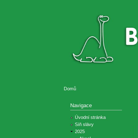
Brontosaurus
Soutěž
ŽIJE
fotografií a
videií z akcí
Hnutí
Brontosaurus
Domů
Jste zde
Navigace
Úvodní stránka
Síň slávy
2025