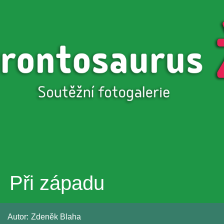
Přejít k
hlavnímu
obsahu
Při západu
Autor:
Zdeněk Blaha