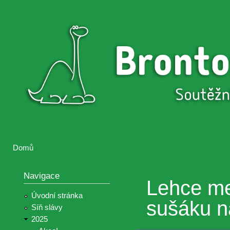
Přejí
hlav
Brontosaurus
Soutěž
obsa
ŽIJE
fotografií a
videií z akcí
Hnutí
Brontosaurus
Domů
Jste zde
Navigace
Lehce me
Úvodní stránka
sušáku n
Síň slávy
2025