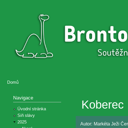
Přejí
hlav
Brontosaurus
Soutěž
obsa
ŽIJE
fotografií a
videií z akcí
Hnutí
Brontosaurus
Domů
Jste zde
Navigace
Koberec
Úvodní stránka
Síň slávy
2025
Autor:
Markéta Ježi Če