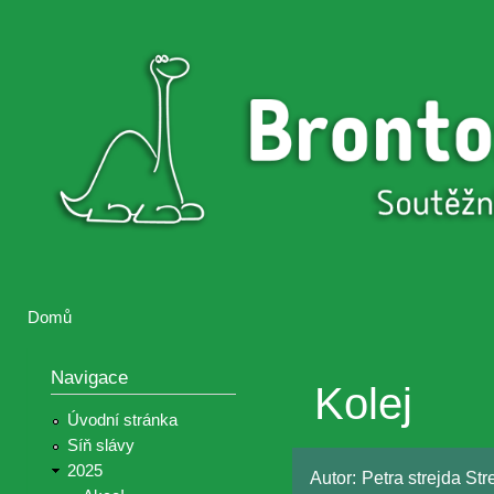
Přejí
hlav
Brontosaurus
Soutěž
obsa
ŽIJE
fotografií a
videií z akcí
Hnutí
Brontosaurus
Domů
Jste zde
Navigace
Kolej
Úvodní stránka
Síň slávy
2025
Autor:
Petra strejda Str