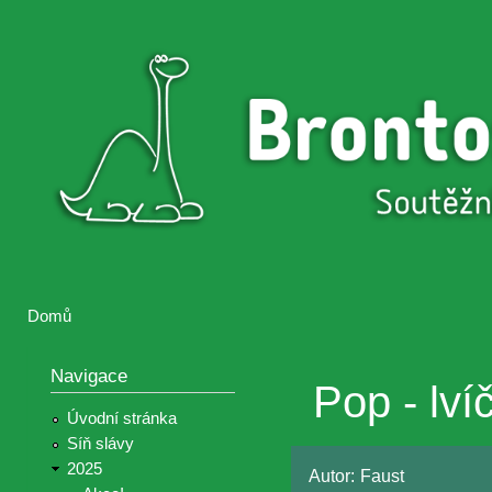
Přejí
hlav
Brontosaurus
Soutěž
obsa
ŽIJE
fotografií a
videií z akcí
Hnutí
Brontosaurus
Domů
Jste zde
Navigace
Pop - lví
Úvodní stránka
Síň slávy
2025
Autor:
Faust