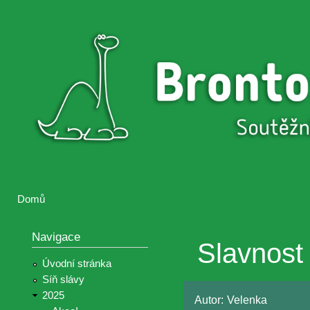
Přejí
hlav
Brontosaurus
Soutěž
obsa
ŽIJE
fotografií a
videií z akcí
Hnutí
Brontosaurus
Domů
Jste zde
Navigace
Slavnost 
Úvodní stránka
Síň slávy
2025
Autor:
Velenka