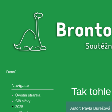
Přejí
hlav
Brontosaurus
Soutěž
obsa
ŽIJE
fotografií a
videií z akcí
Hnutí
Brontosaurus
Domů
Jste zde
Navigace
Tak tohle
Úvodní stránka
Síň slávy
2025
Autor:
Pavla Burešová