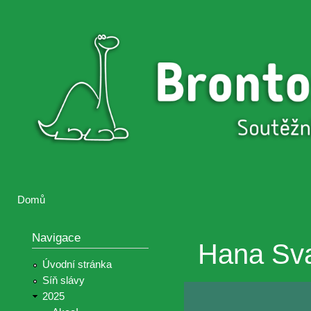
Přejí
hlav
Brontosaurus
Soutěž
obsa
ŽIJE
fotografií a
videií z akcí
Hnutí
Brontosaurus
Domů
Jste zde
Navigace
Hana Sv
Úvodní stránka
Síň slávy
2025