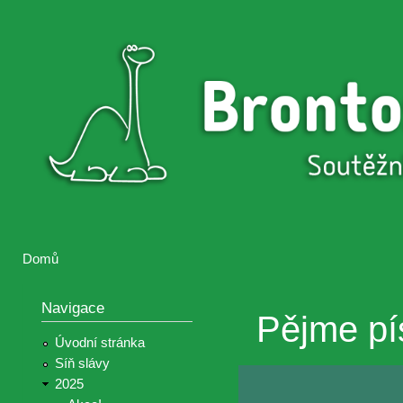
Přejí
hlav
Brontosaurus
Soutěž
obsa
ŽIJE
fotografií a
videií z akcí
Hnutí
Brontosaurus
Domů
Jste zde
Navigace
Pějme pí
Úvodní stránka
Síň slávy
2025