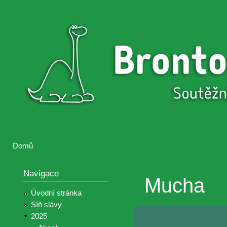
Přejí
hlav
Brontosaurus
Soutěž
obsa
ŽIJE
fotografií a
videií z akcí
Hnutí
Brontosaurus
Domů
Jste zde
Navigace
Mucha
Úvodní stránka
Síň slávy
2025