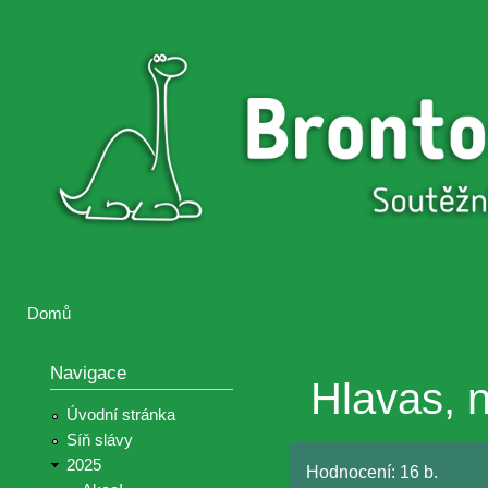
Přejí
hlav
Brontosaurus
Soutěž
obsa
ŽIJE
fotografií a
videií z akcí
Hnutí
Brontosaurus
Domů
Jste zde
Navigace
Hlavas, 
Úvodní stránka
Síň slávy
2025
Hodnocení:
16 b.