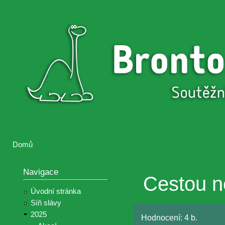
Přejí
hlav
Brontosaurus
Soutěž
obsa
ŽIJE
fotografií a
videií z akcí
Hnutí
Brontosaurus
Domů
Jste zde
Navigace
Cestou n
Úvodní stránka
Síň slávy
2025
Hodnocení:
4 b.