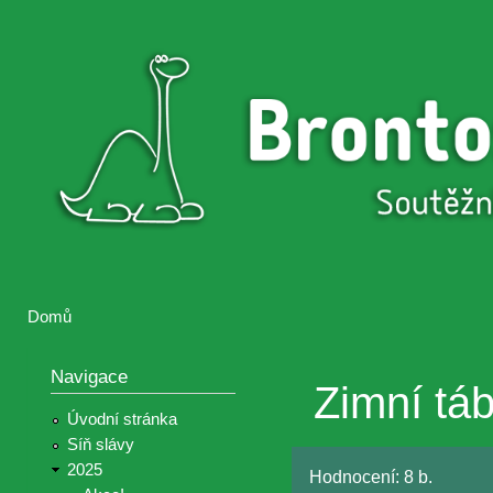
Přejí
hlav
Brontosaurus
Soutěž
obsa
ŽIJE
fotografií a
videií z akcí
Hnutí
Brontosaurus
Domů
Jste zde
Navigace
Zimní tá
Úvodní stránka
Síň slávy
2025
Hodnocení:
8 b.