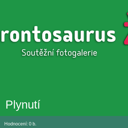
Přejít k
hlavnímu
obsahu
Plynutí
Hodnocení:
0 b.