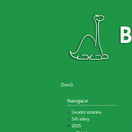
Brontosaurus
Soutěž
ŽIJE
fotografií a
videií z akcí
Hnutí
Brontosaurus
Domů
Jste zde
Navigace
Úvodní stránka
Síň slávy
2025