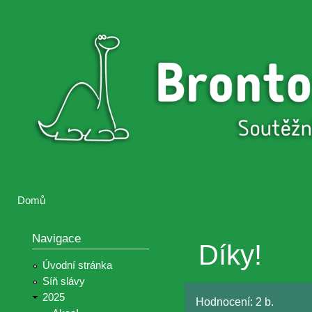
Přejí
hlav
Brontosaurus
Soutěž
obsa
ŽIJE
fotografií a
videií z akcí
Hnutí
Brontosaurus
Domů
Jste zde
Navigace
Díky!
Úvodní stránka
Síň slávy
2025
Hodnocení:
2 b.