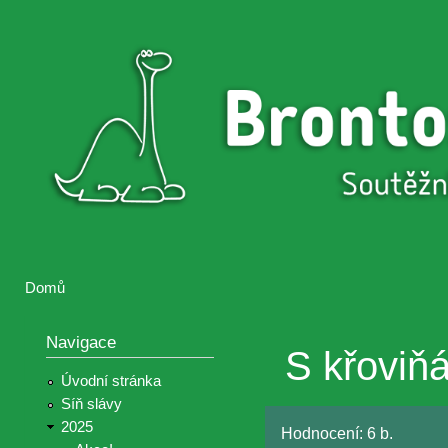
Přejí
hlav
Brontosaurus
Soutěž
obsa
ŽIJE
fotografií a
videií z akcí
Hnutí
Brontosaurus
Domů
Jste zde
Navigace
S křoviňá
Úvodní stránka
Síň slávy
2025
Hodnocení:
6 b.