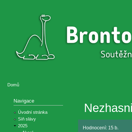
Přejí
hlav
Brontosaurus
Soutěž
obsa
ŽIJE
fotografií a
videií z akcí
Hnutí
Brontosaurus
Domů
Jste zde
Navigace
Nezhasni
Úvodní stránka
Síň slávy
2025
Hodnocení:
15 b.