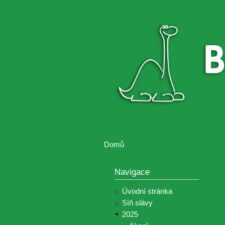
Brontosaurus
Soutěž
ŽIJE
fotografií a
videií z akcí
Hnutí
Brontosaurus
Domů
Jste zde
Navigace
Úvodní stránka
Síň slávy
2025