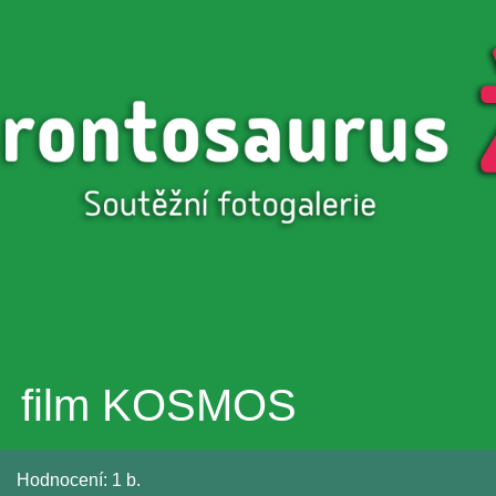
Přejít k
hlavnímu
obsahu
film KOSMOS
Hodnocení:
1 b.