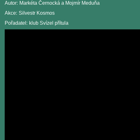
Autor:
Markéta Černocká a Mojmír Meduňa
Akce:
Silvestr Kosmos
Pořadatel:
klub Svízel přítula