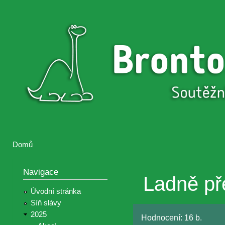
Přejí
hlav
Brontosaurus
Soutěž
obsa
ŽIJE
fotografií a
videií z akcí
Hnutí
Brontosaurus
Domů
Jste zde
Navigace
Ladně př
Úvodní stránka
Síň slávy
2025
Hodnocení:
16 b.