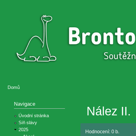
Přejí
hlav
Brontosaurus
Soutěž
obsa
ŽIJE
fotografií a
videií z akcí
Hnutí
Brontosaurus
Domů
Jste zde
Navigace
Nález II.
Úvodní stránka
Síň slávy
2025
Hodnocení:
0 b.