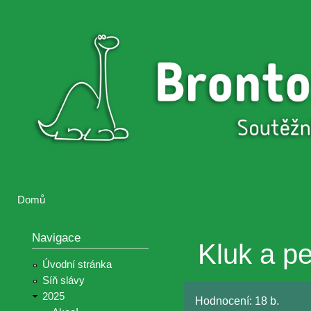
Přejí
hlav
Brontosaurus
Soutěž
obsa
ŽIJE
fotografií a
videií z akcí
Hnutí
Brontosaurus
Domů
Jste zde
Navigace
Kluk a p
Úvodní stránka
Síň slávy
2025
Hodnocení:
18 b.