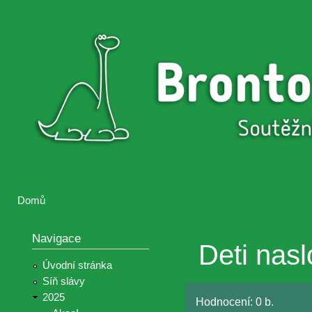
Přejí
hlav
Brontosaurus
Soutěž
obsa
ŽIJE
fotografií a
videií z akcí
Hnutí
Brontosaurus
Domů
Jste zde
Navigace
Deti nasl
Úvodní stránka
Síň slávy
2025
Hodnocení:
0 b.