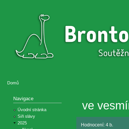
Přejí
hlav
Brontosaurus
Soutěž
obsa
ŽIJE
fotografií a
videií z akcí
Hnutí
Brontosaurus
Domů
Jste zde
Navigace
ve vesm
Úvodní stránka
Síň slávy
2025
Hodnocení:
4 b.