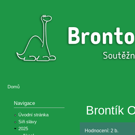
Přejí
hlav
Brontosaurus
Soutěž
obsa
ŽIJE
fotografií a
videií z akcí
Hnutí
Brontosaurus
Domů
Jste zde
Navigace
Brontík 
Úvodní stránka
Síň slávy
2025
Hodnocení:
2 b.